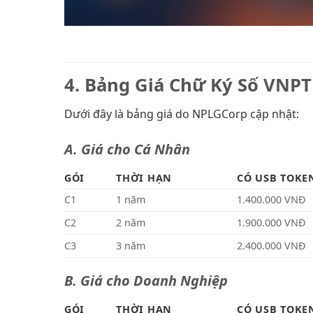
4.
Bảng Giá Chữ Ký Số VNPT
Dưới đây là bảng giá do NPLGCorp cập nhật:
A. Giá cho Cá Nhân
GÓI
THỜI HẠN
CÓ USB TOKE
C1
1 năm
1.400.000 VNĐ
C2
2 năm
1.900.000 VNĐ
C3
3 năm
2.400.000 VNĐ
B. Giá cho Doanh Nghiệp
GÓI
THỜI HẠN
CÓ USB TOKE