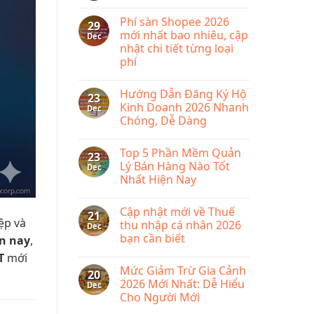
gì?
No
cho
Tìm
Comments
mọi
Phí sàn Shopee 2026
hiểu
on
29
doanh
phần
Miễn
mới nhất bao nhiêu, cập
Dec
nghiệp
mềm
phí
nhật chi tiết từng loại
quản
bãi
lý
bỏ
phí
bán
lệ
hàng
phí
No
KiotViet
môn
Comments
Hướng Dẫn Đăng Ký Hộ
on
bài
23
Phí
từ
Kinh Doanh 2026 Nhanh
Dec
sàn
năm
Chóng, Dễ Dàng
Shopee
2026
2026
No
mới
Comments
nhất
Top 5 Phần Mềm Quản
on
23
bao
Hướng
Lý Bán Hàng Nào Tốt
Dec
nhiêu,
Dẫn
cập
Nhất Hiện Nay
Đăng
nhật
Ký
chi
No
Hộ
tiết
Comments
Kinh
Cập nhật mới về Thuế
on
từng
21
Doanh
ệp và
Top
loại
thu nhập cá nhân 2026
Dec
2026
5
phí
Nhanh
bạn cần biết
ện nay
,
Phần
Chóng,
Mềm
Dễ
No
T
mới
Quản
Dàng
Comments
Lý
Mức Giảm Trừ Gia Cảnh
on
20
Bán
Cập
2026 Mới Nhất: Dễ Hiểu
Dec
Hàng
nhật
Nào
Cho Người Mới
mới
Tốt
về
Nhất
No