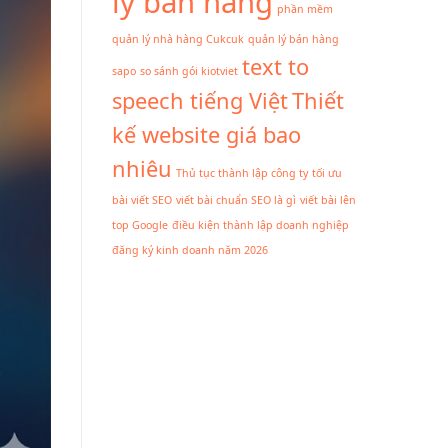
lý bán hàng
phần mềm
quản lý nhà hàng Cukcuk
quản lý bán hàng
text to
sapo
so sánh gói kiotviet
speech tiếng Việt
Thiết
kế website giá bao
nhiêu
Thủ tục thành lập công ty
tối ưu
bài viết SEO
viết bài chuẩn SEO là gì
viết bài lên
top Google
điều kiện thành lập doanh nghiệp
đăng ký kinh doanh năm 2026