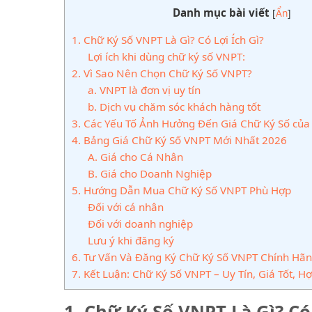
Danh mục bài viết
[
Ẩn
]
1. Chữ Ký Số VNPT Là Gì? Có Lợi Ích Gì?
Lợi ích khi dùng chữ ký số VNPT:
2. Vì Sao Nên Chọn Chữ Ký Số VNPT?
a. VNPT là đơn vị uy tín
b. Dịch vụ chăm sóc khách hàng tốt
3. Các Yếu Tố Ảnh Hưởng Đến Giá Chữ Ký Số củ
4. Bảng Giá Chữ Ký Số VNPT Mới Nhất 2026
A. Giá cho Cá Nhân
B. Giá cho Doanh Nghiệp
5. Hướng Dẫn Mua Chữ Ký Số VNPT Phù Hợp
Đối với cá nhân
Đối với doanh nghiệp
Lưu ý khi đăng ký
6. Tư Vấn Và Đăng Ký Chữ Ký Số VNPT Chính Hã
7. Kết Luận: Chữ Ký Số VNPT – Uy Tín, Giá Tốt, H
1. Chữ Ký Số VNPT Là Gì? Có 