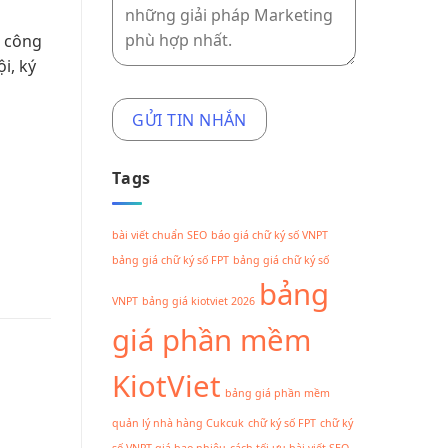
o công
i, ký
Tags
bài viết chuẩn SEO
báo giá chữ ký số VNPT
bảng giá chữ ký số FPT
bảng giá chữ ký số
bảng
VNPT
bảng giá kiotviet 2026
giá phần mềm
KiotViet
bảng giá phần mềm
quản lý nhà hàng Cukcuk
chữ ký số FPT
chữ ký
số VNPT giá bao nhiêu
cách tối ưu bài viết SEO