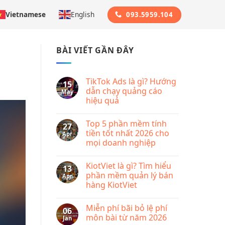
Vietnamese
English
093.5959.104
BÀI VIẾT GẦN ĐÂY
TikTok Ads là gì? Hướng
15
dẫn chạy quảng cáo
May
hiệu quả
No
Comments
Top 5 phần mềm tính
on
27
TikTok
tiền tốt nhất 2026 cho
Apr
Ads
mọi doanh nghiệp
là
gì?
No
Hướng
Comments
dẫn
KiotViet là gì? Tìm hiểu
on
13
chạy
Top
phần mềm quản lý bán
Apr
quảng
5
cáo
hàng KiotViet
phần
hiệu
mềm
quả
No
tính
Comments
tiền
Miễn phí bãi bỏ lệ phí
on
06
tốt
KiotViet
môn bài từ năm 2026
Jan
nhất
là
2026