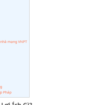
a nhà mạng VNPT
ng
ợp Pháp
Lợi Ích Gì?