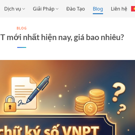
Dịch vụ
Giải Pháp
Đào Tạo
Blog
Liên hệ
BLOG
 mới nhất hiện nay, giá bao nhiêu?