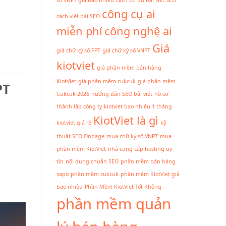
công cụ ai
cách viết bài SEO
miễn phí
công nghệ ai
Giá
giá chữ ký số FPT
giá chữ ký số VNPT
kiotviet
giá phần mềm bán hàng
KiotViet
giá phần mềm cukcuk
giá phần mềm
PT
Cukcuk 2026
hướng dẫn SEO bài viết
hồ sơ
thành lập công ty
kiotviet bao nhiêu 1 tháng
KiotViet là gì
kiotviet giá rẻ
kỹ
thuật SEO Onpage
mua chữ ký số VNPT
mua
phần mềm KiotViet
nhà cung cấp hosting uy
tín
nội dung chuẩn SEO
phần mềm bán hàng
sapo
phần mềm cukcuk
phần mềm KiotViet giá
bao nhiêu
Phần Mềm KiotViet Tốt Không
phần mềm quản