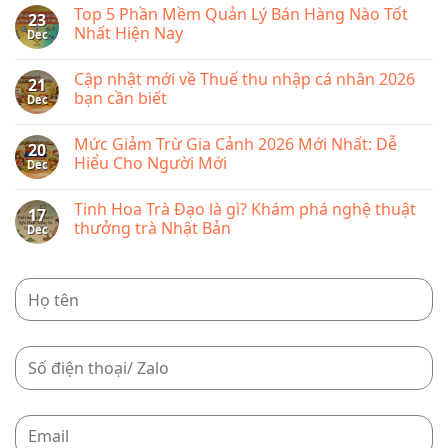
2026
Comments
2026
Top 5 Phần Mềm Quản Lý Bán Hàng Nào Tốt
mới
on
23
nhất
Hướng
Nhất Hiện Nay
Dec
bao
Dẫn
nhiêu,
Đăng
No
cập
Ký
Comments
Cập nhật mới về Thuế thu nhập cá nhân 2026
nhật
Hộ
on
21
chi
Kinh
Top
bạn cần biết
Dec
tiết
Doanh
5
từng
2026
Phần
No
loại
Nhanh
Mềm
Comments
Mức Giảm Trừ Gia Cảnh 2026 Mới Nhất: Dễ
phí
Chóng,
Quản
on
20
Dễ
Lý
Cập
Hiểu Cho Người Mới
Dec
Dàng
Bán
nhật
Hàng
mới
No
Nào
về
Comments
Tinh Hoa Trà Đạo là gì? Khám phá nghệ thuật
Tốt
Thuế
on
17
Nhất
thu
Mức
thưởng trà Nhật Bản
Dec
Hiện
nhập
Giảm
Nay
cá
Trừ
No
nhân
Gia
Comments
2026
Cảnh
on
bạn
2026
Tinh
cần
Mới
Hoa
biết
Nhất:
Trà
Dễ
Đạo
Hiểu
là
Cho
gì?
Người
Khám
Mới
phá
nghệ
thuật
thưởng
trà
Nhật