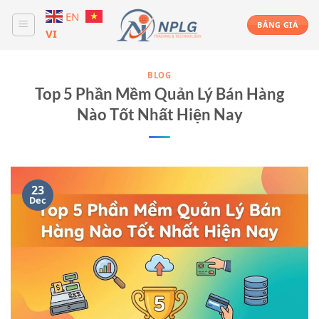
Skip
EN
to
BẢNG GIÁ
VI
content
BLOG
Top 5 Phần Mềm Quản Lý Bán Hàng
Nào Tốt Nhất Hiện Nay
23
Dec