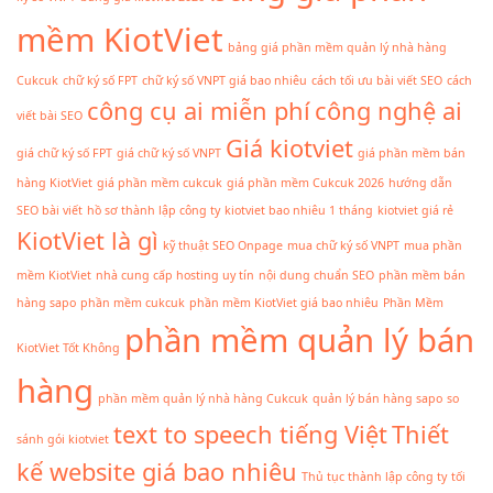
mềm KiotViet
bảng giá phần mềm quản lý nhà hàng
Cukcuk
chữ ký số FPT
chữ ký số VNPT giá bao nhiêu
cách tối ưu bài viết SEO
cách
công cụ ai miễn phí
công nghệ ai
viết bài SEO
Giá kiotviet
giá chữ ký số FPT
giá chữ ký số VNPT
giá phần mềm bán
hàng KiotViet
giá phần mềm cukcuk
giá phần mềm Cukcuk 2026
hướng dẫn
SEO bài viết
hồ sơ thành lập công ty
kiotviet bao nhiêu 1 tháng
kiotviet giá rẻ
KiotViet là gì
kỹ thuật SEO Onpage
mua chữ ký số VNPT
mua phần
mềm KiotViet
nhà cung cấp hosting uy tín
nội dung chuẩn SEO
phần mềm bán
hàng sapo
phần mềm cukcuk
phần mềm KiotViet giá bao nhiêu
Phần Mềm
phần mềm quản lý bán
KiotViet Tốt Không
hàng
phần mềm quản lý nhà hàng Cukcuk
quản lý bán hàng sapo
so
text to speech tiếng Việt
Thiết
sánh gói kiotviet
kế website giá bao nhiêu
Thủ tục thành lập công ty
tối