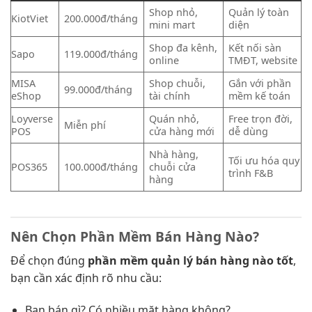
Shop nhỏ,
Quản lý toàn
KiotViet
200.000đ/tháng
mini mart
diện
Shop đa kênh,
Kết nối sàn
Sapo
119.000đ/tháng
online
TMĐT, website
MISA
Shop chuỗi,
Gắn với phần
99.000đ/tháng
eShop
tài chính
mềm kế toán
Loyverse
Quán nhỏ,
Free trọn đời,
Miễn phí
POS
cửa hàng mới
dễ dùng
Nhà hàng,
Tối ưu hóa quy
POS365
100.000đ/tháng
chuỗi cửa
trình F&B
hàng
Nên Chọn Phần Mềm Bán Hàng Nào?
Để chọn đúng
phần mềm quản lý bán hàng nào tốt
,
bạn cần xác định rõ nhu cầu:
Bạn bán gì? Có nhiều mặt hàng không?