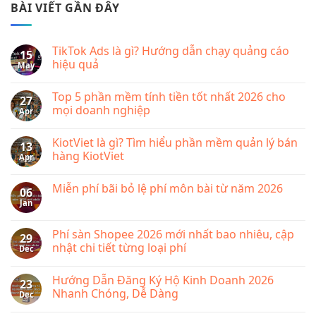
BÀI VIẾT GẦN ĐÂY
TikTok Ads là gì? Hướng dẫn chạy quảng cáo
15
hiệu quả
May
No
Comments
Top 5 phần mềm tính tiền tốt nhất 2026 cho
on
27
TikTok
mọi doanh nghiệp
Apr
Ads
là
No
gì?
Comments
KiotViet là gì? Tìm hiểu phần mềm quản lý bán
Hướng
on
13
dẫn
Top
hàng KiotViet
Apr
chạy
5
quảng
phần
No
cáo
mềm
Comments
Miễn phí bãi bỏ lệ phí môn bài từ năm 2026
hiệu
tính
on
06
quả
tiền
KiotViet
Jan
No
tốt
là
Comments
nhất
gì?
on
2026
Tìm
Miễn
Phí sàn Shopee 2026 mới nhất bao nhiêu, cập
cho
hiểu
29
phí
mọi
phần
nhật chi tiết từng loại phí
Dec
bãi
doanh
mềm
bỏ
nghiệp
quản
No
lệ
lý
Comments
phí
Hướng Dẫn Đăng Ký Hộ Kinh Doanh 2026
bán
on
23
môn
hàng
Phí
Nhanh Chóng, Dễ Dàng
Dec
bài
KiotViet
sàn
từ
Shopee
No
năm