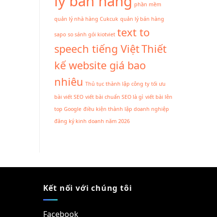
lý bán hàng
phần mềm
quản lý nhà hàng Cukcuk
quản lý bán hàng
text to
sapo
so sánh gói kiotviet
speech tiếng Việt
Thiết
kế website giá bao
nhiêu
Thủ tục thành lập công ty
tối ưu
bài viết SEO
viết bài chuẩn SEO là gì
viết bài lên
top Google
điều kiện thành lập doanh nghiệp
đăng ký kinh doanh năm 2026
Kết nối với chúng tôi
Facebook