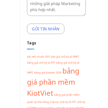
Tags
bài viết chuẩn SEO
báo giá chữ ký số VNPT
bảng giá chữ ký số FPT
bảng giá chữ ký số
bảng
VNPT
bảng giá kiotviet 2026
giá phần mềm
KiotViet
bảng giá phần mềm
quản lý nhà hàng Cukcuk
chữ ký số FPT
chữ ký
số VNPT giá bao nhiêu
cách tối ưu bài viết SEO