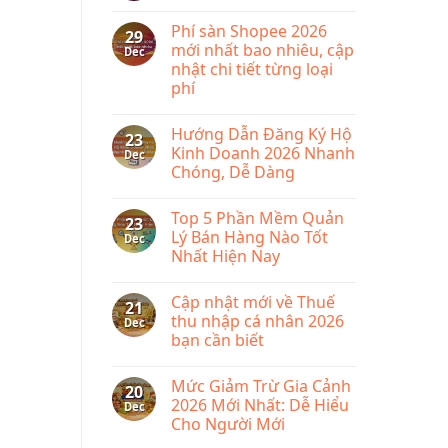
gì?
No
cho
Tìm
Comments
mọi
Phí sàn Shopee 2026
hiểu
on
29
doanh
phần
Miễn
mới nhất bao nhiêu, cập
Dec
nghiệp
mềm
phí
nhật chi tiết từng loại
quản
bãi
lý
bỏ
phí
bán
lệ
hàng
phí
No
KiotViet
môn
Comments
Hướng Dẫn Đăng Ký Hộ
on
bài
23
Phí
từ
Kinh Doanh 2026 Nhanh
Dec
sàn
năm
Chóng, Dễ Dàng
Shopee
2026
2026
No
mới
Comments
nhất
Top 5 Phần Mềm Quản
on
23
bao
Hướng
Lý Bán Hàng Nào Tốt
Dec
nhiêu,
Dẫn
cập
Nhất Hiện Nay
Đăng
nhật
Ký
chi
No
Hộ
tiết
Comments
Kinh
Cập nhật mới về Thuế
on
từng
21
Doanh
Top
loại
thu nhập cá nhân 2026
Dec
2026
5
phí
Nhanh
bạn cần biết
Phần
Chóng,
Mềm
Dễ
No
Quản
Dàng
Comments
Lý
Mức Giảm Trừ Gia Cảnh
on
20
Bán
Cập
2026 Mới Nhất: Dễ Hiểu
Dec
Hàng
nhật
Nào
Cho Người Mới
mới
Tốt
về
Nhất
No