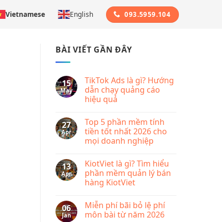
Vietnamese
English
093.5959.104
BÀI VIẾT GẦN ĐÂY
TikTok Ads là gì? Hướng
15
dẫn chạy quảng cáo
May
hiệu quả
No
Comments
Top 5 phần mềm tính
on
27
TikTok
tiền tốt nhất 2026 cho
Apr
Ads
mọi doanh nghiệp
là
gì?
No
Hướng
Comments
dẫn
KiotViet là gì? Tìm hiểu
on
13
chạy
Top
phần mềm quản lý bán
Apr
quảng
5
cáo
hàng KiotViet
phần
hiệu
mềm
quả
No
tính
Comments
tiền
Miễn phí bãi bỏ lệ phí
on
06
tốt
KiotViet
môn bài từ năm 2026
Jan
nhất
là
2026