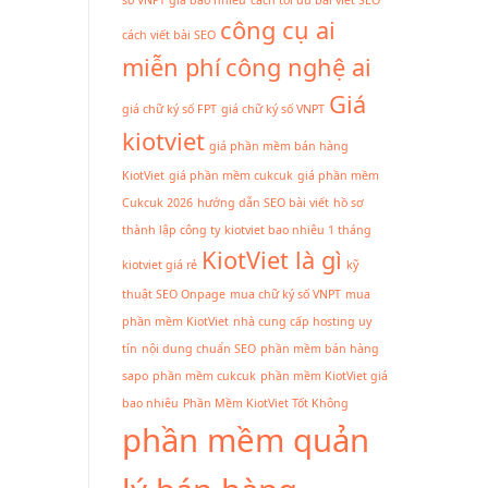
công cụ ai
cách viết bài SEO
miễn phí
công nghệ ai
Giá
giá chữ ký số FPT
giá chữ ký số VNPT
kiotviet
giá phần mềm bán hàng
KiotViet
giá phần mềm cukcuk
giá phần mềm
Cukcuk 2026
hướng dẫn SEO bài viết
hồ sơ
thành lập công ty
kiotviet bao nhiêu 1 tháng
KiotViet là gì
kiotviet giá rẻ
kỹ
thuật SEO Onpage
mua chữ ký số VNPT
mua
phần mềm KiotViet
nhà cung cấp hosting uy
tín
nội dung chuẩn SEO
phần mềm bán hàng
sapo
phần mềm cukcuk
phần mềm KiotViet giá
bao nhiêu
Phần Mềm KiotViet Tốt Không
phần mềm quản