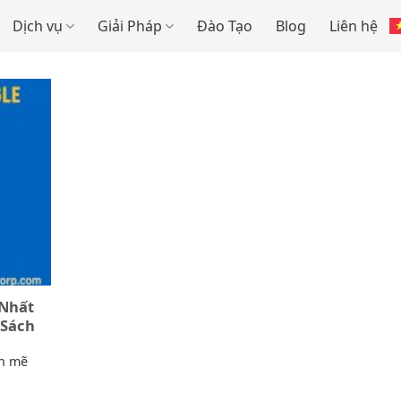
Dịch vụ
Giải Pháp
Đào Tạo
Blog
Liên hệ
 Nhất
 Sách
nh mẽ