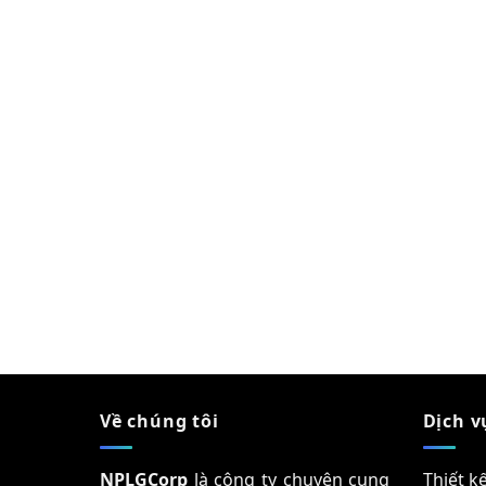
Về chúng tôi
Dịch v
NPLGCorp
là công ty chuyên cung
Thiết k