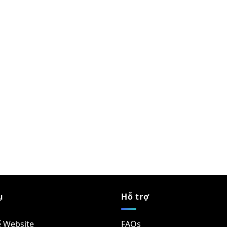
ụ
Hỗ trợ
ế Website
FAQs