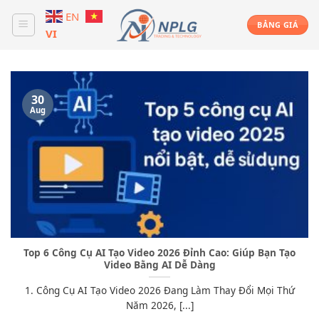
Skip
EN
to
BẢNG GIÁ
VI
content
30
Aug
Top 6 Công Cụ AI Tạo Video 2026 Đỉnh Cao: Giúp Bạn Tạo
Video Bằng AI Dễ Dàng
1. Công Cụ AI Tạo Video 2026 Đang Làm Thay Đổi Mọi Thứ
Năm 2026, [...]