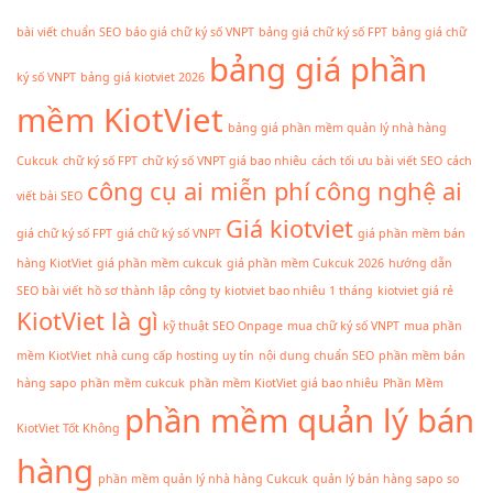
bài viết chuẩn SEO
báo giá chữ ký số VNPT
bảng giá chữ ký số FPT
bảng giá chữ
bảng giá phần
ký số VNPT
bảng giá kiotviet 2026
mềm KiotViet
bảng giá phần mềm quản lý nhà hàng
Cukcuk
chữ ký số FPT
chữ ký số VNPT giá bao nhiêu
cách tối ưu bài viết SEO
cách
công cụ ai miễn phí
công nghệ ai
viết bài SEO
Giá kiotviet
giá chữ ký số FPT
giá chữ ký số VNPT
giá phần mềm bán
hàng KiotViet
giá phần mềm cukcuk
giá phần mềm Cukcuk 2026
hướng dẫn
SEO bài viết
hồ sơ thành lập công ty
kiotviet bao nhiêu 1 tháng
kiotviet giá rẻ
KiotViet là gì
kỹ thuật SEO Onpage
mua chữ ký số VNPT
mua phần
mềm KiotViet
nhà cung cấp hosting uy tín
nội dung chuẩn SEO
phần mềm bán
hàng sapo
phần mềm cukcuk
phần mềm KiotViet giá bao nhiêu
Phần Mềm
phần mềm quản lý bán
KiotViet Tốt Không
hàng
phần mềm quản lý nhà hàng Cukcuk
quản lý bán hàng sapo
so