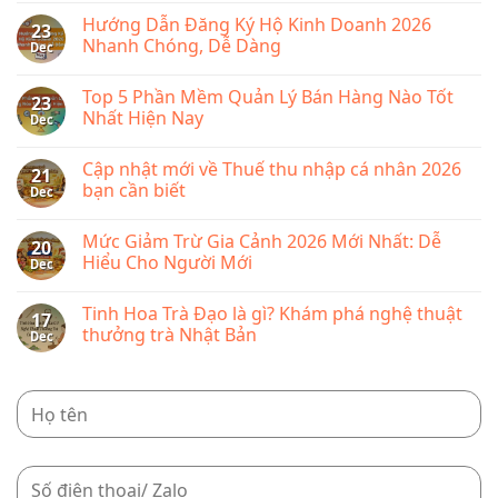
lệ
lý
Comments
phí
Hướng Dẫn Đăng Ký Hộ Kinh Doanh 2026
bán
on
23
môn
hàng
Phí
Nhanh Chóng, Dễ Dàng
Dec
bài
KiotViet
sàn
từ
Shopee
No
năm
2026
Comments
2026
Top 5 Phần Mềm Quản Lý Bán Hàng Nào Tốt
mới
on
23
nhất
Hướng
Nhất Hiện Nay
Dec
bao
Dẫn
nhiêu,
Đăng
No
cập
Ký
Comments
Cập nhật mới về Thuế thu nhập cá nhân 2026
nhật
Hộ
on
21
chi
Kinh
Top
bạn cần biết
Dec
tiết
Doanh
5
từng
2026
Phần
No
loại
Nhanh
Mềm
Comments
Mức Giảm Trừ Gia Cảnh 2026 Mới Nhất: Dễ
phí
Chóng,
Quản
on
20
Dễ
Lý
Cập
Hiểu Cho Người Mới
Dec
Dàng
Bán
nhật
Hàng
mới
No
Nào
về
Comments
Tinh Hoa Trà Đạo là gì? Khám phá nghệ thuật
Tốt
Thuế
on
17
Nhất
thu
Mức
thưởng trà Nhật Bản
Dec
Hiện
nhập
Giảm
Nay
cá
Trừ
No
nhân
Gia
Comments
2026
Cảnh
on
bạn
2026
Tinh
cần
Mới
Hoa
biết
Nhất:
Trà
Dễ
Đạo
Hiểu
là
Cho
gì?
Người
Khám