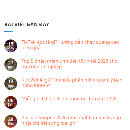
BÀI VIẾT GẦN ĐÂY
TikTok Ads là gì? Hướng dẫn chạy quảng cáo
15
hiệu quả
May
No
Comments
Top 5 phần mềm tính tiền tốt nhất 2026 cho
on
27
TikTok
mọi doanh nghiệp
Apr
Ads
là
No
gì?
Comments
KiotViet là gì? Tìm hiểu phần mềm quản lý bán
Hướng
on
13
dẫn
Top
hàng KiotViet
Apr
chạy
5
quảng
phần
No
cáo
mềm
Comments
Miễn phí bãi bỏ lệ phí môn bài từ năm 2026
hiệu
tính
on
06
quả
tiền
KiotViet
Jan
No
tốt
là
Comments
nhất
gì?
on
2026
Tìm
Miễn
Phí sàn Shopee 2026 mới nhất bao nhiêu, cập
cho
hiểu
29
phí
mọi
phần
nhật chi tiết từng loại phí
Dec
bãi
doanh
mềm
bỏ
nghiệp
quản
No