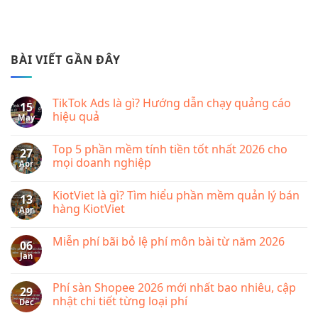
BÀI VIẾT GẦN ĐÂY
TikTok Ads là gì? Hướng dẫn chạy quảng cáo
15
hiệu quả
May
No
Comments
Top 5 phần mềm tính tiền tốt nhất 2026 cho
on
27
TikTok
mọi doanh nghiệp
Apr
Ads
là
No
gì?
Comments
KiotViet là gì? Tìm hiểu phần mềm quản lý bán
Hướng
on
13
dẫn
Top
hàng KiotViet
Apr
chạy
5
quảng
phần
No
cáo
mềm
Comments
Miễn phí bãi bỏ lệ phí môn bài từ năm 2026
hiệu
tính
on
06
quả
tiền
KiotViet
Jan
No
tốt
là
Comments
nhất
gì?
on
2026
Tìm
Miễn
Phí sàn Shopee 2026 mới nhất bao nhiêu, cập
cho
hiểu
29
phí
mọi
phần
nhật chi tiết từng loại phí
Dec
bãi
doanh
mềm
bỏ
nghiệp
quản
No