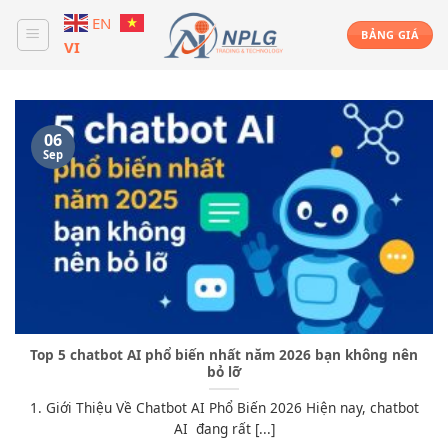
Skip
EN
to
BẢNG GIÁ
VI
content
06
Sep
Top 5 chatbot AI phổ biến nhất năm 2026 bạn không nên
bỏ lỡ
1. Giới Thiệu Về Chatbot AI Phổ Biến 2026 Hiện nay, chatbot
AI đang rất [...]