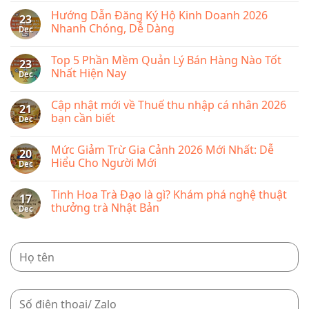
lệ
lý
Comments
phí
Hướng Dẫn Đăng Ký Hộ Kinh Doanh 2026
bán
on
23
môn
hàng
Phí
Nhanh Chóng, Dễ Dàng
Dec
bài
KiotViet
sàn
từ
Shopee
No
năm
2026
Comments
2026
Top 5 Phần Mềm Quản Lý Bán Hàng Nào Tốt
mới
on
23
nhất
Hướng
Nhất Hiện Nay
Dec
bao
Dẫn
nhiêu,
Đăng
No
cập
Ký
Comments
Cập nhật mới về Thuế thu nhập cá nhân 2026
nhật
Hộ
on
21
chi
Kinh
Top
bạn cần biết
Dec
tiết
Doanh
5
từng
2026
Phần
No
loại
Nhanh
Mềm
Comments
Mức Giảm Trừ Gia Cảnh 2026 Mới Nhất: Dễ
phí
Chóng,
Quản
on
20
Dễ
Lý
Cập
Hiểu Cho Người Mới
Dec
Dàng
Bán
nhật
Hàng
mới
No
Nào
về
Comments
Tinh Hoa Trà Đạo là gì? Khám phá nghệ thuật
Tốt
Thuế
on
17
Nhất
thu
Mức
thưởng trà Nhật Bản
Dec
Hiện
nhập
Giảm
Nay
cá
Trừ
No
nhân
Gia
Comments
2026
Cảnh
on
bạn
2026
Tinh
cần
Mới
Hoa
biết
Nhất:
Trà
Dễ
Đạo
Hiểu
là
Cho
gì?
Người
Khám