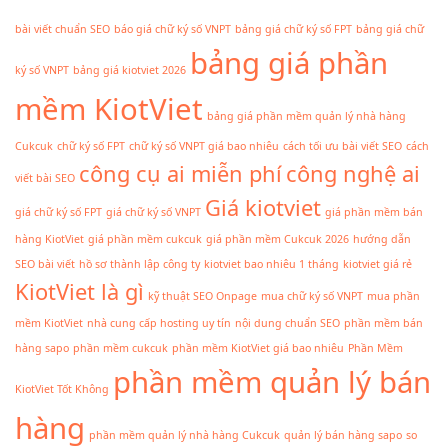
bài viết chuẩn SEO
báo giá chữ ký số VNPT
bảng giá chữ ký số FPT
bảng giá chữ
bảng giá phần
ký số VNPT
bảng giá kiotviet 2026
mềm KiotViet
bảng giá phần mềm quản lý nhà hàng
Cukcuk
chữ ký số FPT
chữ ký số VNPT giá bao nhiêu
cách tối ưu bài viết SEO
cách
công cụ ai miễn phí
công nghệ ai
viết bài SEO
Giá kiotviet
giá chữ ký số FPT
giá chữ ký số VNPT
giá phần mềm bán
hàng KiotViet
giá phần mềm cukcuk
giá phần mềm Cukcuk 2026
hướng dẫn
SEO bài viết
hồ sơ thành lập công ty
kiotviet bao nhiêu 1 tháng
kiotviet giá rẻ
KiotViet là gì
kỹ thuật SEO Onpage
mua chữ ký số VNPT
mua phần
mềm KiotViet
nhà cung cấp hosting uy tín
nội dung chuẩn SEO
phần mềm bán
hàng sapo
phần mềm cukcuk
phần mềm KiotViet giá bao nhiêu
Phần Mềm
phần mềm quản lý bán
KiotViet Tốt Không
hàng
phần mềm quản lý nhà hàng Cukcuk
quản lý bán hàng sapo
so