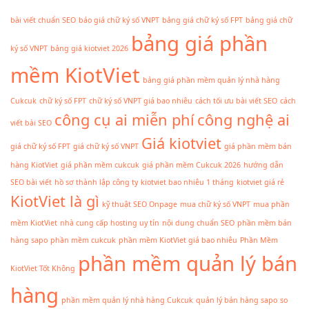
bài viết chuẩn SEO
báo giá chữ ký số VNPT
bảng giá chữ ký số FPT
bảng giá chữ
bảng giá phần
ký số VNPT
bảng giá kiotviet 2026
mềm KiotViet
bảng giá phần mềm quản lý nhà hàng
Cukcuk
chữ ký số FPT
chữ ký số VNPT giá bao nhiêu
cách tối ưu bài viết SEO
cách
công cụ ai miễn phí
công nghệ ai
viết bài SEO
Giá kiotviet
giá chữ ký số FPT
giá chữ ký số VNPT
giá phần mềm bán
hàng KiotViet
giá phần mềm cukcuk
giá phần mềm Cukcuk 2026
hướng dẫn
SEO bài viết
hồ sơ thành lập công ty
kiotviet bao nhiêu 1 tháng
kiotviet giá rẻ
KiotViet là gì
kỹ thuật SEO Onpage
mua chữ ký số VNPT
mua phần
mềm KiotViet
nhà cung cấp hosting uy tín
nội dung chuẩn SEO
phần mềm bán
hàng sapo
phần mềm cukcuk
phần mềm KiotViet giá bao nhiêu
Phần Mềm
phần mềm quản lý bán
KiotViet Tốt Không
hàng
phần mềm quản lý nhà hàng Cukcuk
quản lý bán hàng sapo
so