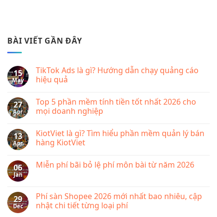
BÀI VIẾT GẦN ĐÂY
TikTok Ads là gì? Hướng dẫn chạy quảng cáo
15
hiệu quả
May
No
Comments
Top 5 phần mềm tính tiền tốt nhất 2026 cho
on
27
TikTok
mọi doanh nghiệp
Apr
Ads
là
No
gì?
Comments
KiotViet là gì? Tìm hiểu phần mềm quản lý bán
Hướng
on
13
dẫn
Top
hàng KiotViet
Apr
chạy
5
quảng
phần
No
cáo
mềm
Comments
Miễn phí bãi bỏ lệ phí môn bài từ năm 2026
hiệu
tính
on
06
quả
tiền
KiotViet
Jan
No
tốt
là
Comments
nhất
gì?
on
2026
Tìm
Miễn
Phí sàn Shopee 2026 mới nhất bao nhiêu, cập
cho
hiểu
29
phí
mọi
phần
nhật chi tiết từng loại phí
Dec
bãi
doanh
mềm
bỏ
nghiệp
quản
No