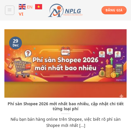
Skip
EN
to
BẢNG GIÁ
VI
content
29
Dec
Phí sàn Shopee 2026 mới nhất bao nhiêu, cập nhật chi tiết
từng loại phí
Nếu bạn bán hàng online trên Shopee, việc biết rõ phí sàn
Shopee mới nhất [...]