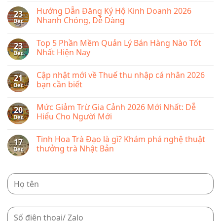
lệ
lý
Comments
phí
Hướng Dẫn Đăng Ký Hộ Kinh Doanh 2026
bán
on
23
môn
hàng
Phí
Nhanh Chóng, Dễ Dàng
Dec
bài
KiotViet
sàn
từ
Shopee
No
năm
2026
Comments
2026
Top 5 Phần Mềm Quản Lý Bán Hàng Nào Tốt
mới
on
23
nhất
Hướng
Nhất Hiện Nay
Dec
bao
Dẫn
nhiêu,
Đăng
No
cập
Ký
Comments
Cập nhật mới về Thuế thu nhập cá nhân 2026
nhật
Hộ
on
21
chi
Kinh
Top
bạn cần biết
Dec
tiết
Doanh
5
từng
2026
Phần
No
loại
Nhanh
Mềm
Comments
Mức Giảm Trừ Gia Cảnh 2026 Mới Nhất: Dễ
phí
Chóng,
Quản
on
20
Dễ
Lý
Cập
Hiểu Cho Người Mới
Dec
Dàng
Bán
nhật
Hàng
mới
No
Nào
về
Comments
Tinh Hoa Trà Đạo là gì? Khám phá nghệ thuật
Tốt
Thuế
on
17
Nhất
thu
Mức
thưởng trà Nhật Bản
Dec
Hiện
nhập
Giảm
Nay
cá
Trừ
No
nhân
Gia
Comments
2026
Cảnh
on
bạn
2026
Tinh
cần
Mới
Hoa
biết
Nhất:
Trà
Dễ
Đạo
Hiểu
là
Cho
gì?
Người
Khám