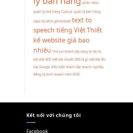
lý bán hàng
phần mềm
quản lý nhà hàng Cukcuk
quản lý bán hàng
text to
sapo
so sánh gói kiotviet
speech tiếng Việt
Thiết
kế website giá bao
nhiêu
Thủ tục thành lập công ty
tối ưu
bài viết SEO
viết bài chuẩn SEO là gì
viết bài lên
top Google
điều kiện thành lập doanh nghiệp
đăng ký kinh doanh năm 2026
Kết nối với chúng tôi
Facebook