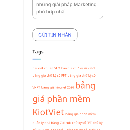
Tags
bài viết chuẩn SEO
báo giá chữ ký số VNPT
bảng giá chữ ký số FPT
bảng giá chữ ký số
bảng
VNPT
bảng giá kiotviet 2026
giá phần mềm
KiotViet
bảng giá phần mềm
quản lý nhà hàng Cukcuk
chữ ký số FPT
chữ ký
số VNPT giá bao nhiêu
cách tối ưu bài viết SEO