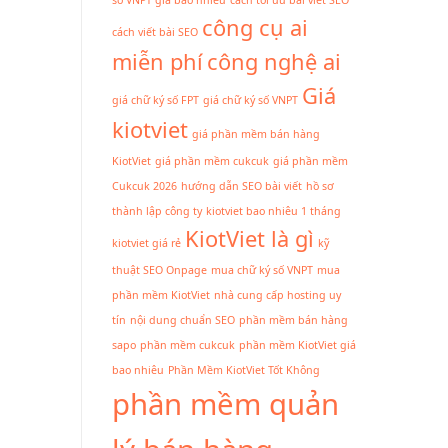
công cụ ai
cách viết bài SEO
miễn phí
công nghệ ai
Giá
giá chữ ký số FPT
giá chữ ký số VNPT
kiotviet
giá phần mềm bán hàng
KiotViet
giá phần mềm cukcuk
giá phần mềm
Cukcuk 2026
hướng dẫn SEO bài viết
hồ sơ
thành lập công ty
kiotviet bao nhiêu 1 tháng
KiotViet là gì
kiotviet giá rẻ
kỹ
thuật SEO Onpage
mua chữ ký số VNPT
mua
phần mềm KiotViet
nhà cung cấp hosting uy
tín
nội dung chuẩn SEO
phần mềm bán hàng
sapo
phần mềm cukcuk
phần mềm KiotViet giá
bao nhiêu
Phần Mềm KiotViet Tốt Không
phần mềm quản