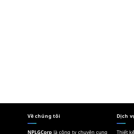
Về chúng tôi
Dịch v
NPLGCorp
là công ty chuyên cung
Thiết k