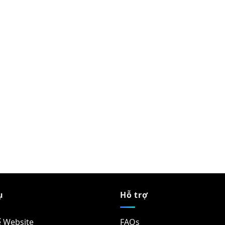
ụ
Hỗ trợ
ế Website
FAQs