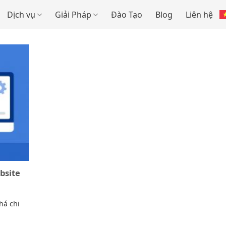
Dịch vụ
Giải Pháp
Đào Tạo
Blog
Liên hệ
bsite
há chi