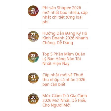
gì?
No
cho
Tìm
Comments
mọi
Phí sàn Shopee 2026
hiểu
on
29
doanh
phần
Miễn
mới nhất bao nhiêu, cập
Dec
nghiệp
mềm
phí
nhật chi tiết từng loại
quản
bãi
lý
bỏ
phí
bán
lệ
hàng
phí
No
KiotViet
môn
Comments
Hướng Dẫn Đăng Ký Hộ
on
bài
23
Phí
từ
Kinh Doanh 2026 Nhanh
Dec
sàn
năm
Chóng, Dễ Dàng
Shopee
2026
2026
No
mới
Comments
nhất
Top 5 Phần Mềm Quản
on
23
bao
Hướng
Lý Bán Hàng Nào Tốt
Dec
nhiêu,
Dẫn
cập
Nhất Hiện Nay
Đăng
nhật
Ký
chi
No
Hộ
tiết
Comments
Kinh
Cập nhật mới về Thuế
on
từng
21
Doanh
Top
loại
thu nhập cá nhân 2026
Dec
2026
5
phí
Nhanh
bạn cần biết
Phần
Chóng,
Mềm
Dễ
No
Quản
Dàng
Comments
Lý
Mức Giảm Trừ Gia Cảnh
on
20
Bán
Cập
2026 Mới Nhất: Dễ Hiểu
Dec
Hàng
nhật
Nào
Cho Người Mới
mới
Tốt
về
Nhất
No