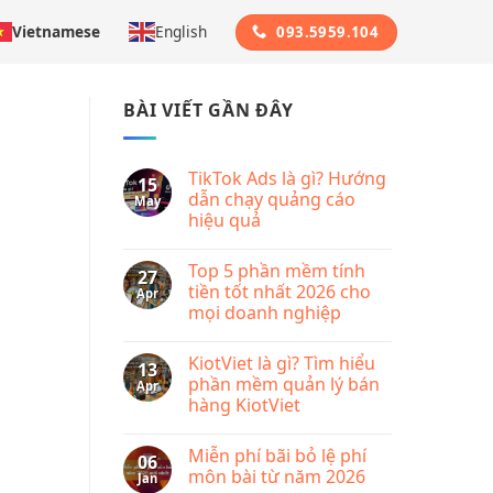
Vietnamese
English
093.5959.104
BÀI VIẾT GẦN ĐÂY
TikTok Ads là gì? Hướng
15
dẫn chạy quảng cáo
May
hiệu quả
No
Comments
Top 5 phần mềm tính
on
27
TikTok
tiền tốt nhất 2026 cho
Apr
Ads
mọi doanh nghiệp
là
gì?
No
Hướng
Comments
dẫn
KiotViet là gì? Tìm hiểu
on
13
chạy
Top
phần mềm quản lý bán
Apr
quảng
5
cáo
hàng KiotViet
phần
hiệu
mềm
quả
No
tính
Comments
tiền
Miễn phí bãi bỏ lệ phí
on
06
tốt
KiotViet
môn bài từ năm 2026
Jan
nhất
là
2026