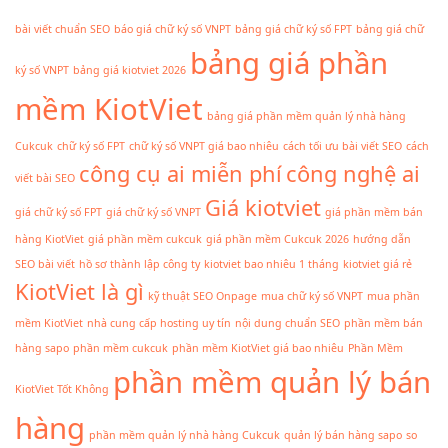
bài viết chuẩn SEO
báo giá chữ ký số VNPT
bảng giá chữ ký số FPT
bảng giá chữ
bảng giá phần
ký số VNPT
bảng giá kiotviet 2026
mềm KiotViet
bảng giá phần mềm quản lý nhà hàng
Cukcuk
chữ ký số FPT
chữ ký số VNPT giá bao nhiêu
cách tối ưu bài viết SEO
cách
công cụ ai miễn phí
công nghệ ai
viết bài SEO
Giá kiotviet
giá chữ ký số FPT
giá chữ ký số VNPT
giá phần mềm bán
hàng KiotViet
giá phần mềm cukcuk
giá phần mềm Cukcuk 2026
hướng dẫn
SEO bài viết
hồ sơ thành lập công ty
kiotviet bao nhiêu 1 tháng
kiotviet giá rẻ
KiotViet là gì
kỹ thuật SEO Onpage
mua chữ ký số VNPT
mua phần
mềm KiotViet
nhà cung cấp hosting uy tín
nội dung chuẩn SEO
phần mềm bán
hàng sapo
phần mềm cukcuk
phần mềm KiotViet giá bao nhiêu
Phần Mềm
phần mềm quản lý bán
KiotViet Tốt Không
hàng
phần mềm quản lý nhà hàng Cukcuk
quản lý bán hàng sapo
so