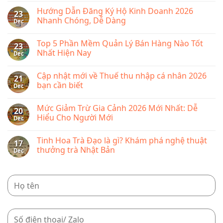
lệ
lý
Comments
phí
Hướng Dẫn Đăng Ký Hộ Kinh Doanh 2026
bán
on
23
môn
hàng
Phí
Nhanh Chóng, Dễ Dàng
Dec
bài
KiotViet
sàn
từ
Shopee
No
năm
2026
Comments
2026
Top 5 Phần Mềm Quản Lý Bán Hàng Nào Tốt
mới
on
23
nhất
Hướng
Nhất Hiện Nay
Dec
bao
Dẫn
nhiêu,
Đăng
No
cập
Ký
Comments
Cập nhật mới về Thuế thu nhập cá nhân 2026
nhật
Hộ
on
21
chi
Kinh
Top
bạn cần biết
Dec
tiết
Doanh
5
từng
2026
Phần
No
loại
Nhanh
Mềm
Comments
Mức Giảm Trừ Gia Cảnh 2026 Mới Nhất: Dễ
phí
Chóng,
Quản
on
20
Dễ
Lý
Cập
Hiểu Cho Người Mới
Dec
Dàng
Bán
nhật
Hàng
mới
No
Nào
về
Comments
Tinh Hoa Trà Đạo là gì? Khám phá nghệ thuật
Tốt
Thuế
on
17
Nhất
thu
Mức
thưởng trà Nhật Bản
Dec
Hiện
nhập
Giảm
Nay
cá
Trừ
No
nhân
Gia
Comments
2026
Cảnh
on
bạn
2026
Tinh
cần
Mới
Hoa
biết
Nhất:
Trà
Dễ
Đạo
Hiểu
là
Cho
gì?
Người
Khám