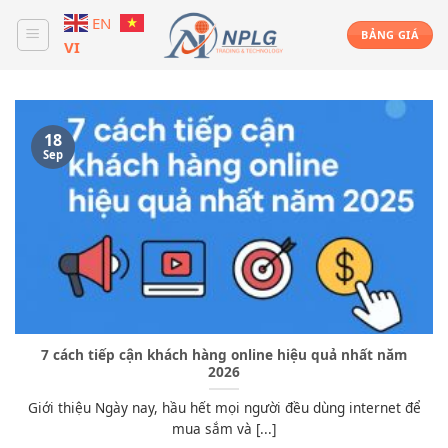
Skip
EN
to
BẢNG GIÁ
VI
content
18
Sep
7 cách tiếp cận khách hàng online hiệu quả nhất năm
2026
Giới thiệu Ngày nay, hầu hết mọi người đều dùng internet để
mua sắm và [...]