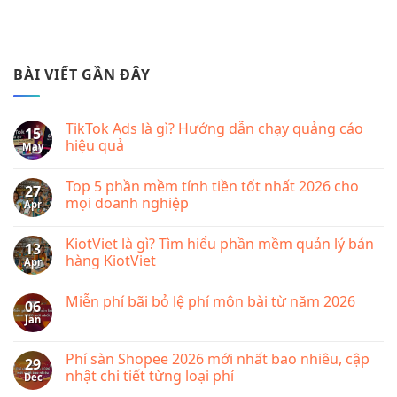
BÀI VIẾT GẦN ĐÂY
TikTok Ads là gì? Hướng dẫn chạy quảng cáo
15
hiệu quả
May
No
Comments
Top 5 phần mềm tính tiền tốt nhất 2026 cho
on
27
TikTok
mọi doanh nghiệp
Apr
Ads
là
No
gì?
Comments
KiotViet là gì? Tìm hiểu phần mềm quản lý bán
Hướng
on
13
dẫn
Top
hàng KiotViet
Apr
chạy
5
quảng
phần
No
cáo
mềm
Comments
Miễn phí bãi bỏ lệ phí môn bài từ năm 2026
hiệu
tính
on
06
quả
tiền
KiotViet
Jan
No
tốt
là
Comments
nhất
gì?
on
2026
Tìm
Miễn
Phí sàn Shopee 2026 mới nhất bao nhiêu, cập
cho
hiểu
29
phí
mọi
phần
nhật chi tiết từng loại phí
Dec
bãi
doanh
mềm
bỏ
nghiệp
quản
No